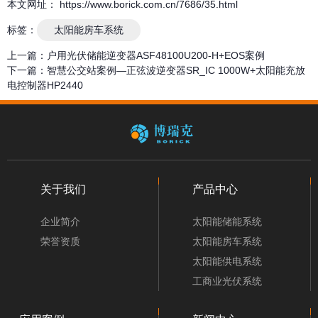
本文网址： https://www.borick.com.cn/7686/35.html
标签：
太阳能房车系统
上一篇：
户用光伏储能逆变器ASF48100U200-H+EOS案例
下一篇：
智慧公交站案例—正弦波逆变器SR_IC 1000W+太阳能充放
电控制器HP2440
关于我们
产品中心
企业简介
太阳能储能系统
荣誉资质
太阳能房车系统
太阳能供电系统
工商业光伏系统