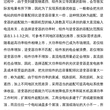
过程中，由于受到建筑物遮挡、组件灰尘等因素的影响，会导致实
际发电量有所下降，因此为了实现系统最优收益，一般都会把光伏
电站的组件容量配得比逆变器容量大一些，这种情况称为超配。逆
变器的超配能力一般跟机型的输入路数及可以承担的最大直流输入
电流有关，在选择逆变器的功率时，组件与逆变器的容配比范围应
该在1.1-1.3之间。可参考不同地区容配比推荐，按实际需求选择。
随着超高功率组件相继上市，大功率组件已成为市场潮流。若仅组
件功率增加，逆变器功率不匹配，组件发的电会被浪费。若仅增加
逆变器功率，组件功率不增加，直流电缆用量必定会增加，直流损
耗也会增加。因此，选择适配大功率组件的光伏逆变器是发电效率
及成本双受益的选择。把光伏组件的总容量配得比逆变器容量大一
些，称为超配。由于组件功率的衰减、线路损耗、系统损耗、灰尘
遮挡，加上不同地区光照差异，采用适当的超配可提高电站系统整
体收益。逆变器的过载能力可以有效降低弃光率和延长机器满功率
工作时间，扩展组件超配比例。工商业电站多建于厂房或建筑物屋
顶，而且往往一个电站涵盖多个屋顶，屋顶或场址的大小不一，所