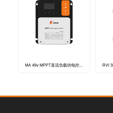
电控制
RVI 3kW单相/房车双向储能逆变
MD
器