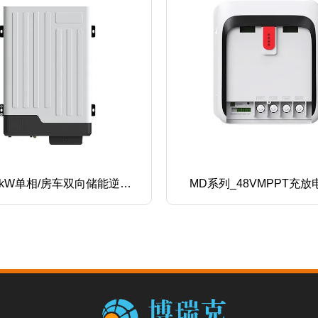
系列_48VMPPT充放电控制
光伏房车独立供电系
器-房车专用