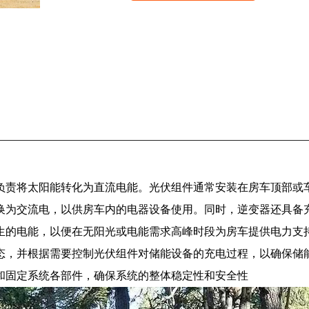
负责将太阳能转化为直流电能。光伏组件通常安装在房车顶部或
换为交流电，以供房车内的电器设备使用。同时，逆变器还具备
生的电能，以便在无阳光或电能需求高峰时段为房车提供电力支
态，并根据需要控制光伏组件对储能设备的充电过程，以确保储
和固定系统各部件，确保系统的整体稳定性和安全性