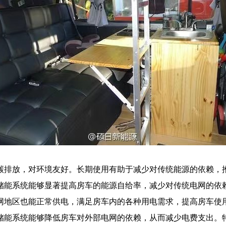
碳排放，对环境友好。长期使用有助于减少对传统能源的依赖，
储能系统能够显著提高房车的能源自给率，减少对传统电网的依
网地区也能正常供电，满足房车内的各种用电需求，提高房车使
储能系统能够降低房车对外部电网的依赖，从而减少电费支出。