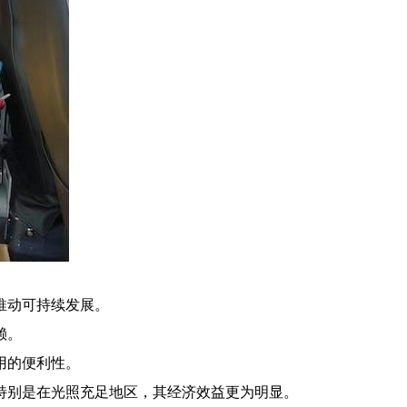
推动可持续发展。
赖。
用的便利性。
特别是在光照充足地区，其经济效益更为明显。