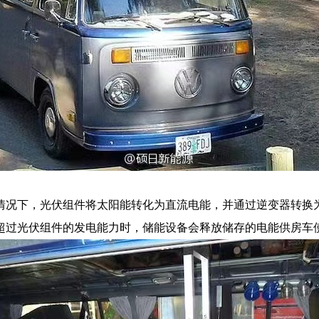
情况下，光伏组件将太阳能转化为直流电能，并通过逆变器转换
超过光伏组件的发电能力时，储能设备会释放储存的电能供房车