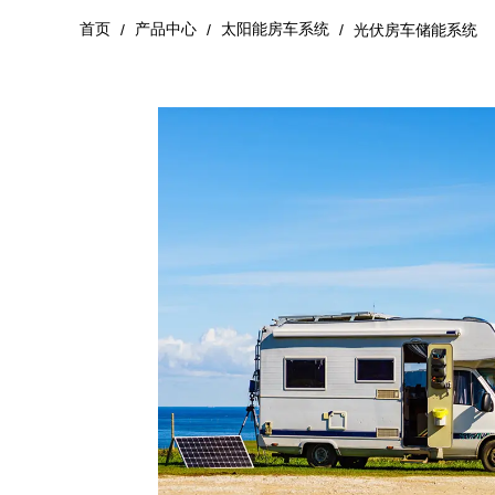
首页
产品中心
太阳能房车系统
/
/
/
光伏房车储能系统